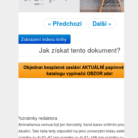
« Předchozí
Další »
Zobrazení indexu knihy
Jak získat tento dokument?
Objednat bezplatné zaslání AKTUÁLNÍ papírové verze
katalogu vypínačů OBZOR zde!
Poznámky redaktora
Minimalismus nemusí být jen černobílý, trend barev vnitřním prostoru vž
aktuální. Tato řada tedy odpovědí na jeho univerzální krásu estetiku.
.rozměry (v×š) 97×97 mm rozměry (v×š) 97×168 mm rozměry (v×š) 97×2