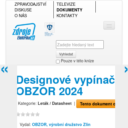
ZPRAVODAJSTVÍ
TELEVIZE
DISKUSE
DOKUMENTY
O NÁS
KONTAKTY
Vyhledat
«
Pouze v této knize
Přihlásit se
Designové vypínače
Přehled podle firmy
OBZOR 2024
Přehled podle obsahu
| Kategorie:
Leták / Datasheet
|
Tento dokument chci!
Vydal:
OBZOR, výrobní družstvo Zlín