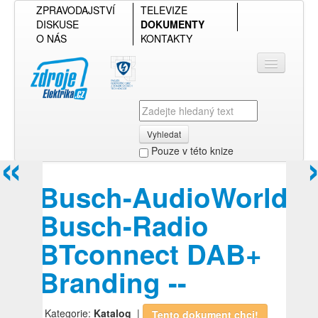
ZPRAVODAJSTVÍ
TELEVIZE
DISKUSE
DOKUMENTY
O NÁS
KONTAKTY
Vyhledat
«
Pouze v této knize
Přihlásit se
Busch-AudioWorld
Přehled podle firmy
Busch-Radio
Přehled podle obsahu
BTconnect DAB+
Branding --
| Kategorie:
Katalog
|
Tento dokument chci!