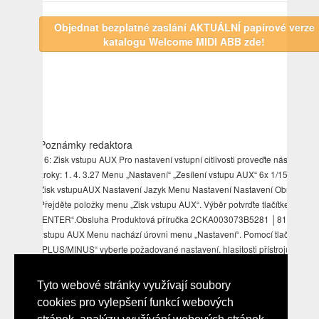
Objednat bezplatné zaslání AKTUÁLNÍ papírové verze
katalogu Welcome MIDI ABB zde!
Poznámky redaktora
16: Zisk vstupu AUX Pro nastavení vstupní citlivosti proveďte následující
kroky: 1. 4. 3.27 Menu „Nastavení“ „Zesílení vstupu AUX“ 6x 1/15 7/15 4/
Zisk vstupuAUX Nastavení Jazyk Menu Nastavení Nastavení Obr.3.
Přejděte položky menu „Zisk vstupu AUX“. Výběr potvrďte tlačítkem
„ENTER“.Obsluha Produktová příručka 2CKA003073B5281 │81 9. 67: Z
vstupu AUX Menu nachází úrovni menu „Nastavení“. Pomocí tlačítek
„PLUS/MINUS“ vyberte požadované nastavení. hlasitosti přístrojů
připojených pomocí AUX. . 2. V tomto menu nastavíte vstupní zesílení A
Vyberte některou následujících možností nastavení: Nastavení Popis Zis
Tyto webové stránky využívají soubory
vstupu AUX ■ rozsah nastavení: dB; dB; dB; dB ■ přednastavení přístroji:
cookies pro vylepšení funkcí webových
dB Tab. Pomocí tohoto nastavení vzájemně nastavíte např. Přejděte