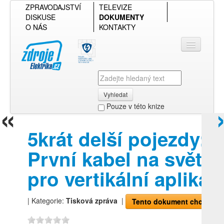
ZPRAVODAJSTVÍ
TELEVIZE
DISKUSE
DOKUMENTY
O NÁS
KONTAKTY
Vyhledat
«
Pouze v této knize
Přihlásit se
5krát delší pojezdy:
Přehled podle firmy
První kabel na světě
Přehled podle obsahu
pro vertikální aplikac
| Kategorie:
Tisková zpráva
|
Tento dokument chci!