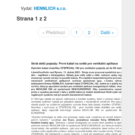
Vydal:
HENNLICH s.r.o.
Strana
1
z 2
« Předchozí
1
2
Další »