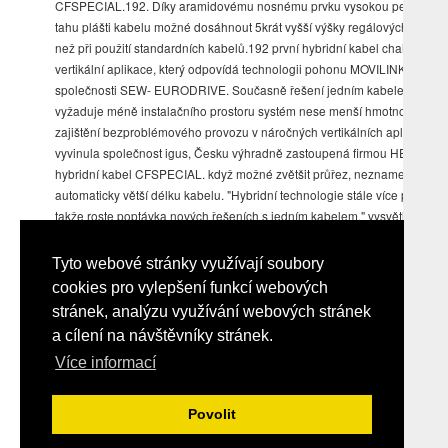
CFSPECIAL.192. Díky aramidovému nosnému prvku vysokou pevností
tahu plášti kabelu možné dosáhnout 5krát vyšší výšky regálových systé
než při použití standardních kabelů.192 první hybridní kabel chainflex pr
vertikální aplikace, který odpovídá technologii pohonu MOVILINK DDI
společnosti SEW- EURODRIVE. Současně řešení jedním kabelem
vyžaduje méně instalačního prostoru systém nese menší hmotnost. Pro
zajištění bezproblémového provozu v náročných vertikálních aplikacích
vyvinula společnost igus, Česku výhradně zastoupená firmou HENNLIC
hybridní kabel CFSPECIAL. když možné zvětšit průřez, neznamená
automaticky větší délku kabelu. "Hybridní technologie stále více prosazuj
takže roste poptávka nových řešeních s jedním kabelem," vysvětluje Jan
Švarc, produktový manažer firmy HENNLICH pro flexibilní kabely igus.
Litoměřice/Kolín nad Rýnem, 13. Pro speciální oblasti použití zvláštními
Tyto webové stránky využívají soubory
požadavky vyvinula firma řadu kabelů chainflex CFSPECIAL
cookies pro vylepšení funkcí webových
stránek, analýzu využívání webových stránek
a cílení na návštěvníky stránek.
Více informací
Upload
© 2026 Elektrika.info
Povolit