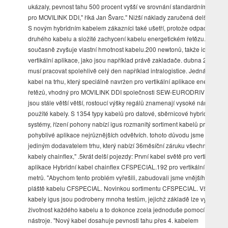
ukázaly, pevnost tahu 500 procent vyšší ve srovnání standardním kabel
pro MOVILINK DDI," říká Jan Švarc." Nižší náklady zaručená delší životn
S novým hybridním kabelem zákazníci také ušetří, protože odpadá potře
druhého kabelu a složité zachycení kabelu energetickém řetězu. Je prot
současně zvyšuje vlastní hmotnost kabelu.200 newtonů, takže ideální pr
vertikální aplikace, jako jsou například právě zakladače. dubna 2023 Str
musí pracovat spolehlivě celý den například intralogistice. Jedná jediný
kabel na trhu, který speciálně navržen pro vertikální aplikace energetick
řetězů, vhodný pro MOVILINK DDI společnosti SEW-EURODRIVE. Sklad
jsou stále větší větší, rostoucí výšky regálů znamenají vysoké nároky
použité kabely. S 1354 typy kabelů pro datové, sběrnicové hybridní
systémy, řízení pohony nabízí igus rozmanitý sortiment kabelů pro
pohyblivé aplikace nejrůznějších odvětvích. tohoto důvodu jsme také
jediným dodavatelem trhu, který nabízí 36měsíční záruku všechny naše
kabely chainflex," .5krát delší pojezdy: První kabel světě pro vertikální
aplikace Hybridní kabel chainflex CFSPECIAL.192 pro vertikální pojezdy
metrů. "Abychom tento problém vyřešili, zabudovali jsme vnějšího PUR
pláště kabelu CFSPECIAL. Novinkou sortimentu CFSPECIAL. Všechny
kabely igus jsou podrobeny mnoha testům, jejichž základě lze vypočítat
životnost každého kabelu a to dokonce zcela jednoduše pomocí online
nástroje. "Nový kabel dosahuje pevnosti tahu přes 4. kabelem