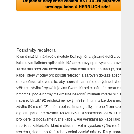
Objednat bezplatné zaslání AKTUÁLNÍ papírové verze
katalogu kabelů HENNLICH zde!
Poznámky redaktora
Kromě nižších nákladů uživatelé těží zejména výrazně delší životnosti
kabelu vertikálních aplikacích.192 aramidový oplet vysokou pevností tah
Tažná síla přes 200 newtonů "Výzvou vertikálních aplikací je, potřebujet
kabel, který vhodný pro použití řetězech a zároveň dokáže absorbovat
dostatečnou tahovou sílu, aby nepřetrhl ani při dlouhých pohybech velk
výškách zdvihu," vysvětluje Jan Švarc. Kabel musí unést svou vlastní
hmotnost podle normy maximálně newtonů milimetr čtvereční hlavních
napájecích žil.192 přicházíme novým řešením, nímž lze dosáhnout výšky
zdvihu 50 metrů. "Zejména oblasti intralogistiky mnoho firem spoléhá
digitální pohonné rozhraní MOVILINK DDI společnosti SEW-EURODRIV
pro které již dodáváme různé kabely. Ale vertikální aplikace jako jsou
například zakladače, které mohou mít velmi vysokou výšku regálového
systému, kladou použité kabely velmi vysoké nároky. Testy laboratoři