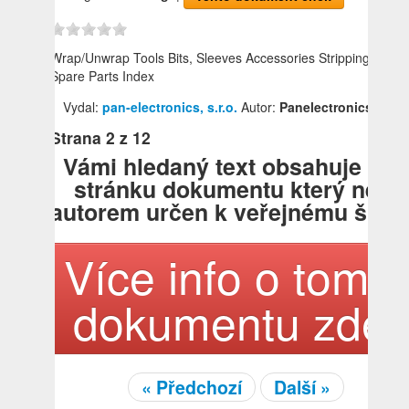
Wrap/Unwrap Tools Bits, Sleeves Accessories Stripping Tools
Spare Parts Index
Vydal:
pan-electronics, s.r.o.
Autor:
Panelectronics
Strana
2
z 12
Vámi hledaný text obsahuje tat
stránku dokumentu který není
autorem určen k veřejnému šířen
Více info o tomto
dokumentu zde!
« Předchozí
Další »