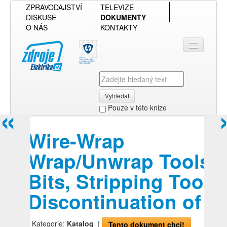
ZPRAVODAJSTVÍ
TELEVIZE
DISKUSE
DOKUMENTY
O NÁS
KONTAKTY
Vyhledat
«
Pouze v této knize
Přihlásit se
Wire-Wrap
Přehled podle firmy
Wrap/Unwrap Tools,
Přehled podle obsahu
Bits, Stripping Tools
Discontinuation of
| Kategorie:
Katalog
|
Tento dokument chci!