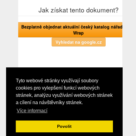
Jak získat tento dokument?
Bezplatně objednat aktuální český katalog nářadí Wire-
Wrap
Tyto webové stránky využívají soubory
Poznámky redaktora
cookies pro vylepšení funkcí webových
228 Content Content Wrap/Unwrap Tools 229 230 Bits, Sleeves 231 233
stránek, analýzu využívání webových stránek
Accessories 234 Stripping Tools 235 Spare Parts 236 Index 264
a cílení na návštěvníky stránek.
Více informací
Povolit
Upload
© 2026 Elektrika.info