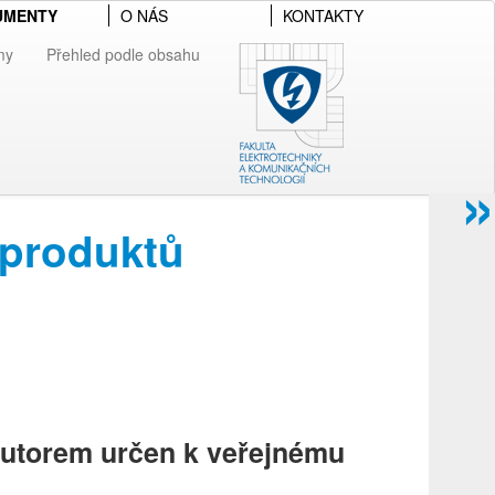
UMENTY
O NÁS
KONTAKTY
my
Přehled podle obsahu
»
 produktů
 autorem určen k veřejnému