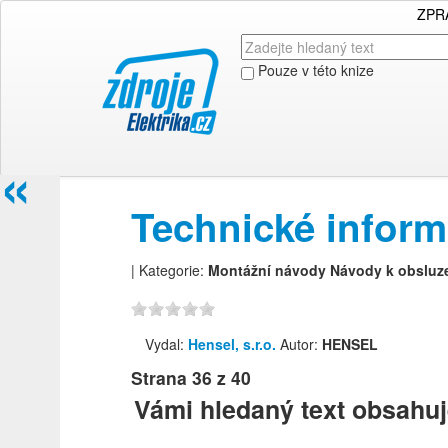
ZPR
Pouze v této knize
«
Technické inform
| Kategorie:
Montážní návody
Návody k obsluz
Vydal:
Hensel, s.r.o.
Autor:
HENSEL
Strana
36
z 40
Vámi hledaný text obsahuj