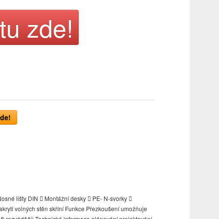
tu zde!
de!
 Nosné lišty DIN  Montážní desky  PE- N-svorky 
zakrytí volných stěn skříní Funkce Přezkoušení umožňuje
i Mi rozváděčů Technické informace plánování projektování