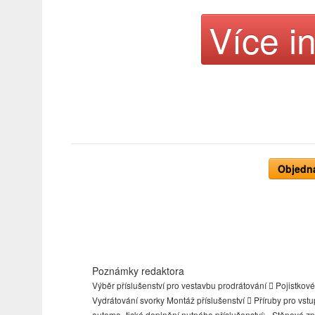
Více i
Objedna
Poznámky redaktora
Výběr příslušenství pro vestavbu prodrátování  Pojistkov
Vydrátování svorky Montáž příslušenství  Příruby pro vst
automa- tické doplnění nutného příslušenství: - Stěnové z