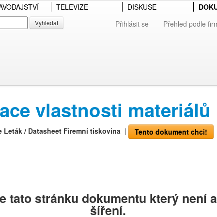
AVODAJSTVÍ
TELEVIZE
DISKUSE
DOK
Vyhledat
Přihlásit se
Přehled podle fir
ace vlastnosti materiálů
e
Leták / Datasheet
Firemní tiskovina
|
Tento dokument chci!
e tato stránku dokumentu který není
šíření.