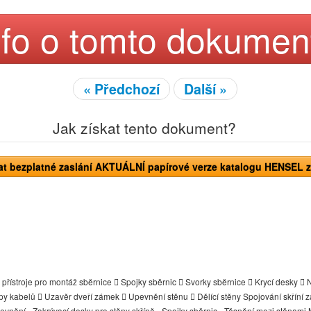
nfo o tomto dokumen
« Předchozí
Další »
Jak získat tento dokument?
t bezplatné zaslání AKTUÁLNÍ papírové verze katalogu HENSEL z
é přístroje pro montáž sběrnice  Spojky sběrnic  Svorky sběrnice  Krycí desky 
upy kabelů  Uzavěr dveří zámek  Upevnění stěnu  Dělící stěny Spojování skříní 
pevnění - Zakrývací desky pro stěny skříně - Spojky sběrnic - Těsnění mezi stěnam