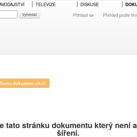
AVODAJSTVÍ
TELEVIZE
DISKUSE
DOK
Vyhledat
Přihlásit se
Přehled podle fir
Tento dokument chci!
e tato stránku dokumentu který není
šíření.