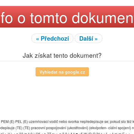
nfo o tomto dokumen
« Předchozí
Další »
Jak získat tento dokument?
) PEM (E) PEL (E) uzemňovací vodič nebo svorka nepředepisuje se; pokud slo též 
isuje (TE) (TE) pracovní pospojování (ukostřování) (ekvipoten- ciální spojení) nep
 V ) < o 33 m * 0 ) Cfl < o 7T a>> o 3 0 ) 4.* ■ <5 W (D O 3* r < ľ -< ^ m m E > > - | 