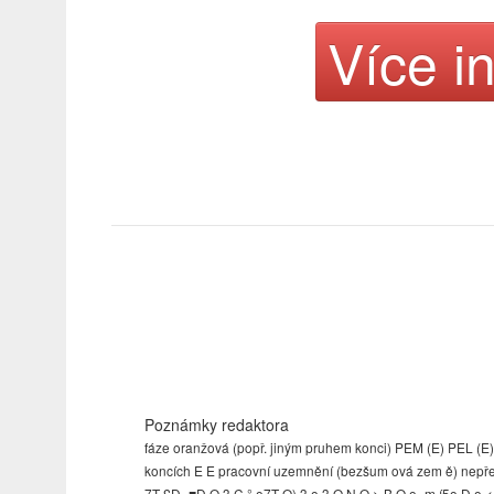
Více i
Poznámky redaktora
fáze oranžová (popř. jiným pruhem konci) PEM (E) PEL (E
koncích E E pracovní uzemnění (bezšum ová zem ě) nepředep
7T £D- ■D O 3 C ° o7T Q) 3 o 3 Q N O > B O o«m í5o D o < c° >