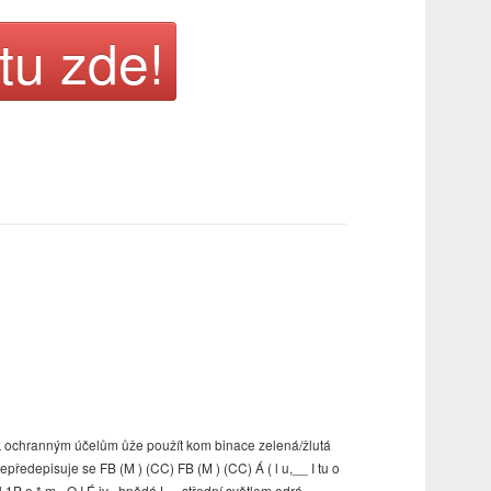
tu zde!
k ochranným účelům ůže použít kom binace zelená/žlutá
ředepisuje se FB (M ) (CC) FB (M ) (CC) Á ( l u,__ I tu o
1P o * m - O I É iv . hnědá L- - střední světlem odrá -