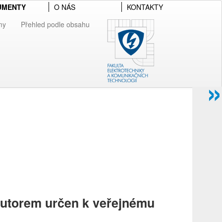
UMENTY
O NÁS
KONTAKTY
my
Přehled podle obsahu
»
 autorem určen k veřejnému