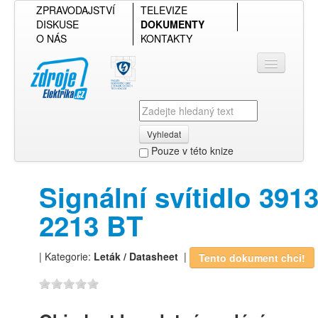
ZPRAVODAJSTVÍ
TELEVIZE
DISKUSE
DOKUMENTY
O NÁS
KONTAKTY
Vyhledat
Pouze v této knize
Přihlásit se
Signální svítidlo 3913
Přehled podle firmy
2213 BT
Přehled podle obsahu
| Kategorie:
Leták / Datasheet
|
Tento dokument chci!