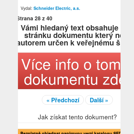
Vydal:
Schneider Electric, a.s.
Strana
28
z 40
Vámi hledaný text obsahuje tat
stránku dokumentu který není
autorem určen k veřejnému šířen
Více info o tomto
dokumentu zde!
« Předchozí
Další »
Jak získat tento dokument?
Bezplatně objednat papírovou verzi katalogu SEDNA o