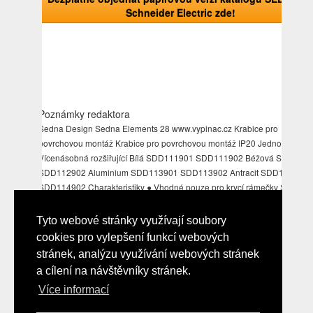
Schneider Electric zde!
Poznámky redaktora
Sedna Design Sedna Elements 28 www.vypinac.cz Krabice pro
povrchovou montáž Krabice pro povrchovou montáž IP20 Jednonásobn
Vícenásobná rozšiřující Bílá SDD111901 SDD111902 Béžová SDD112
SDD112902 Aluminium SDD113901 SDD113902 Antracit SDD114901
SDD114902 Charakteristiky ● Vhodné pouze pro krycí rámečky Sedna
Design ● Jednonásobná krabice obsahuje odnímatelné bočnice
Jednonásobná montáž 1-segmentová SDDxxx901 Klap! Klap!
Tyto webové stránky využívají soubory
Vícenásobná montáž 1x jednonásobná SDDxxx901 vícenásobné rozšíře
cookies pro vylepšení funkcí webových
SDDxxx902 (až další vícenásobné krabice) Klap! Klap! Klap! Způsob
stránek, analýzu využívání webových stránek
instalace krabic pro povrchovou montáž .se.com/cz www
a cílení na návštěvníky stránek.
Více informací