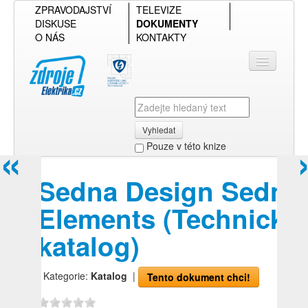
ZPRAVODAJSTVÍ
TELEVIZE
DISKUSE
DOKUMENTY
O NÁS
KONTAKTY
Vyhledat
«
Pouze v této knize
Přihlásit se
Sedna Design Sedna
Přehled podle firmy
Elements (Technický
Přehled podle obsahu
katalog)
| Kategorie:
Katalog
|
Tento dokument chci!