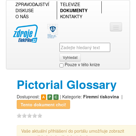
ZPRAVODAJSTVÍ
TELEVIZE
DISKUSE
DOKUMENTY
O NÁS
KONTAKTY
Vyhledat
Pouze v této knize
Přihlásit se
Pictorial Glossary
Přehled podle firmy
Dostupnost:
| Kategorie:
Firemní tiskovina
|
A
P
C
Přehled podle obsahu
Tento dokument chci!
Vaše aktuální přihlášení do portálu umožňuje zobrazit