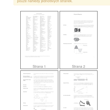
pouze náhledy jednotlivých stránek.
Strana 1
Strana 2