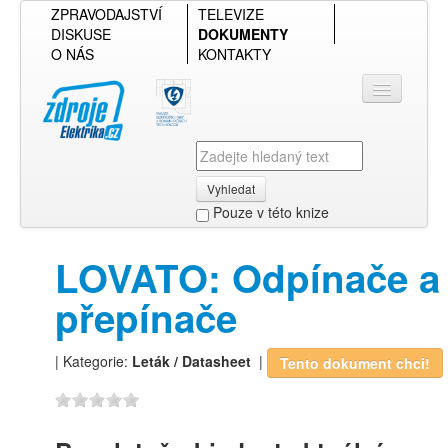
ZPRAVODAJSTVÍ
TELEVIZE
DISKUSE
DOKUMENTY
O NÁS
KONTAKTY
Vyhledat
Pouze v této knize
Přihlásit se
LOVATO: Odpínače a
Přehled podle firmy
přepínače
Přehled podle obsahu
| Kategorie:
Leták / Datasheet
|
Tento dokument chci!