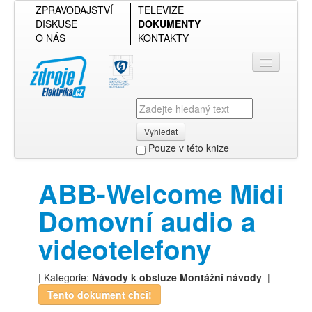
ZPRAVODAJSTVÍ
TELEVIZE
DISKUSE
DOKUMENTY
O NÁS
KONTAKTY
Vyhledat
Pouze v této knize
Přihlásit se
ABB-Welcome Midi
Přehled podle firmy
Domovní audio a
Přehled podle obsahu
videotelefony
| Kategorie:
Návody k obsluze
Montážní návody
|
Tento dokument chci!