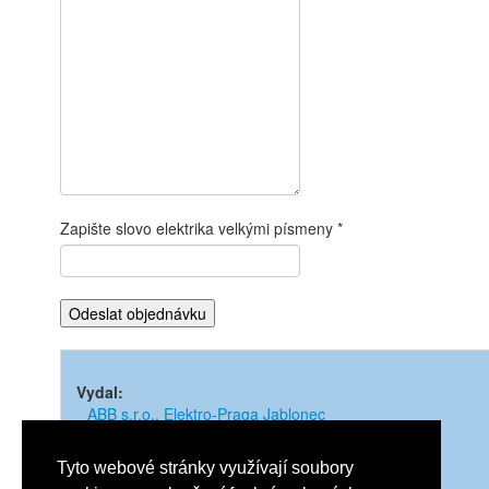
Zapište slovo elektrika velkými písmeny
Vydal:
ABB s.r.o., Elektro-Praga Jablonec
Rok vydání:
2020
Tyto webové stránky využívají soubory