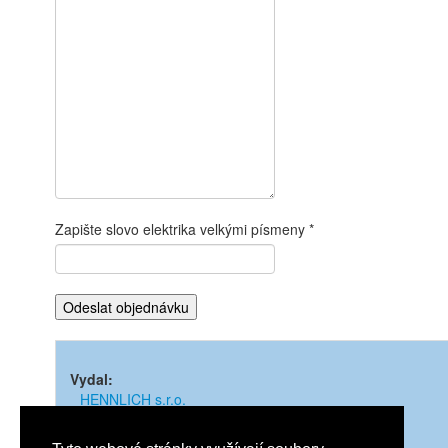
Zapište slovo elektrika velkými písmeny
Vydal:
HENNLICH s.r.o.
Rok vydání:
2023