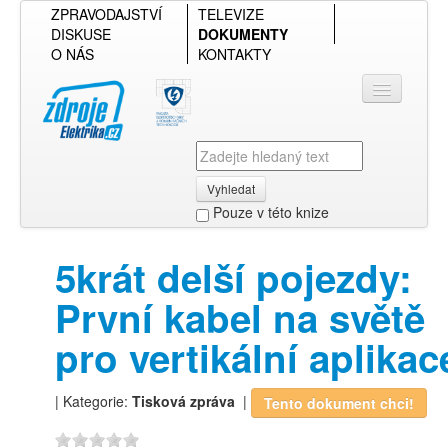
ZPRAVODAJSTVÍ
TELEVIZE
DISKUSE
DOKUMENTY
O NÁS
KONTAKTY
Vyhledat
Pouze v této knize
Přihlásit se
5krát delší pojezdy:
Přehled podle firmy
První kabel na světě
Přehled podle obsahu
pro vertikální aplikac
| Kategorie:
Tisková zpráva
|
Tento dokument chci!