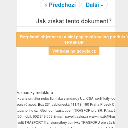
« Předchozí
Další »
Jak získat tento dokument?
Bezplatně objednat aktuální papírový katalog produktů
TRASFOR
Poznámky redaktora
) • transformátor nebo tlumivku standardy UL, CSA, certifikáty lodních
registrů apod. Box 231 Jablonecká 411/48, 190 Praha Prosek CH-6995
Lugano Ing.cz . Obchodní zastoupení TRASFOR pro SR: P./fax: 286 584
850 mobil: 602 349 009 E-mail: pavel.trasfor.cz www.muzik@trasfor.A.Pr
zvolit TRASFOR? Transformátory tlumivky TRASFORU pro vás budou tí