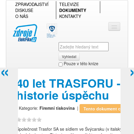
ZPRAVODAJSTVÍ
TELEVIZE
DISKUSE
DOKUMENTY
O NÁS
KONTAKTY
Vyhledat
«
Pouze v této knize
Přihlásit se
40 let TRASFORU -
Přehled podle firmy
historie úspěchu
Přehled podle obsahu
| Kategorie:
Firemní tiskovina
|
Tento dokument chci!
Společnost Trasfor SA se sídlem ve Švýcarsku (v italsky