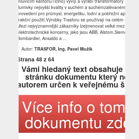
mluvícím kantonuTicino) vyvíjí a vyrábí transformátory a
tlumivky nejvyšší kvality v suchém a suchémzalévaném
provedení pro průmysl, energetiku, lodní a pobřežní aplikace 
trakční použití.Výrobky Trasforu se používají na celém světě.
Mezi nejvýznamnější zákazníky lzejmenovat velké mezinárodn
elektrotechnické koncerny, jako jsou ABB, Alstom,Siemens,
Bombardier, Ansaldo a ...
Autor:
TRASFOR, Ing. Pavel Mužík
Strana
48
z 64
Vámi hledaný text obsahuje tat
stránku dokumentu který není
autorem určen k veřejnému šířen
Více info o tomto
dokumentu zde!