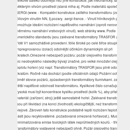
celkově daleko odolnější než jiné konstrukce, jak mechanicky, tak proti
některým vlivům prostředí (slaná mlha aj. Podle materiálů společnosti
SERGI (www. - Kompaktní konstrukce zalitého transformátoru (zejména
fóliovým vinutím NN, tj.pozary. .sergi-france. - Vinutí hliníkových pásků
umožňuje ideální rozložení napěťového namáhání (oproti nerovno­
měrnému namáhání vrstvových vinutí). web stránky www. Podle
amerického standardu jsou zalévané transformátory TRASFOR zařazen
třídě V1 samozhášivé provedení. fólie široké po celé šířce sloupku
impregnovanou izolací) odolnější účinkům dynamickým sil při
zkratech.Omezené nebezpečí požáru: požár olejového transformátoru n
nic neobvyklého následky bývají značné, pro velké množství oleje vysok
teplotu hoření (viz např. Transformátory TRASFOR jsou plně odolné
zkratům. Ročně nás dochází (podle oficiálních údajů Požární ochrany)
téměř stovce požárů, způsobených transformátory tlumivkami. zase proje
větší napěťové odolnosti transformátoru. Kyslíkové číslo označuje, jak
vysoká musí být koncentrace kyslíku prostředí (kolik %), aby příslušný
materiál (zařízení, stroj) ještě samostatně hořel. Zalévané transformátory
jsou při likvidaci (na konci životnosti) ekologičtější, než transformátory
olejové. Zároveň tato konstrukce podstatně lepší rozložení teploty. větší
části jsou recyklovatelné. požadovaná omezená hořlavost.). Musí být
minimalizována emise toxických látek neprůhledných kouřů. - třída
transformátory vystavené nebezpečí ohně. Požár olejového transformáto