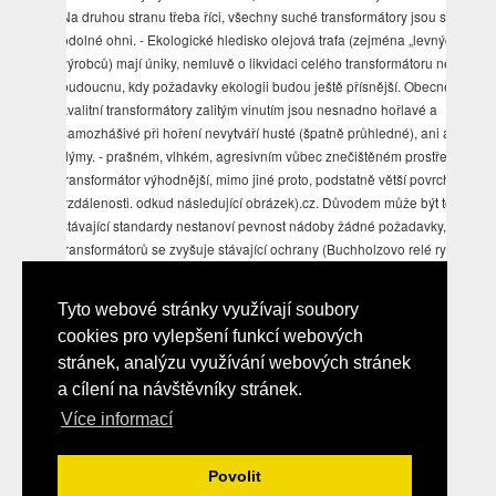
Na druhou stranu třeba říci, všechny suché transformátory jsou stejně
odolné ohni. - Ekologické hledisko olejová trafa (zejména „levných“
výrobců) mají úniky, nemluvě o likvidaci celého transformátoru někdy
budoucnu, kdy požadavky ekologii budou ještě přísnější. Obecně lze říci
kvalitní transformátory zalitým vinutím jsou nesnadno hořlavé a
samozhášivé při hoření nevytváří husté (špatně průhledné), ani agresivn
dýmy. - prašném, vlhkém, agresivním vůbec znečištěném prostředí such
transformátor výhodnější, mimo jiné proto, podstatně větší povrchové
vzdálenosti. odkud následující obrázek).cz. Důvodem může být to, že
stávající standardy nestanoví pevnost nádoby žádné požadavky, zatížení
transformátorů se zvyšuje stávající ochrany (Buchholzovo relé rychlé
tlakové relé) nezajišťují dostatečnou ochranu proti explozi nádoby. Aby s
jejich chování při požáru mohlo alespoň zhruba srovnávat, rozdělují tříd
Tyto webové stránky využívají soubory
(podle ČSN 60726) takto: - třída blíže nespecifikované protipožární
cookies pro vylepšení funkcí webových
charakteristiky
stránek, analýzu využívání webových stránek
a cílení na návštěvníky stránek.
Více informací
Upload
© 2026 Elektrika.info
Povolit