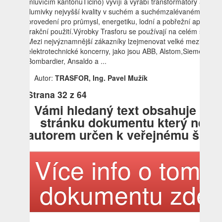
mluvícím kantonuTicino) vyvíjí a vyrábí transformátory a
tlumivky nejvyšší kvality v suchém a suchémzalévaném
provedení pro průmysl, energetiku, lodní a pobřežní aplikace 
trakční použití.Výrobky Trasforu se používají na celém světě.
Mezi nejvýznamnější zákazníky lzejmenovat velké mezinárodn
elektrotechnické koncerny, jako jsou ABB, Alstom,Siemens,
Bombardier, Ansaldo a ...
Autor:
TRASFOR, Ing. Pavel Mužík
Strana
32
z 64
Vámi hledaný text obsahuje tat
stránku dokumentu který není
autorem určen k veřejnému šířen
Více info o tomto
dokumentu zde!