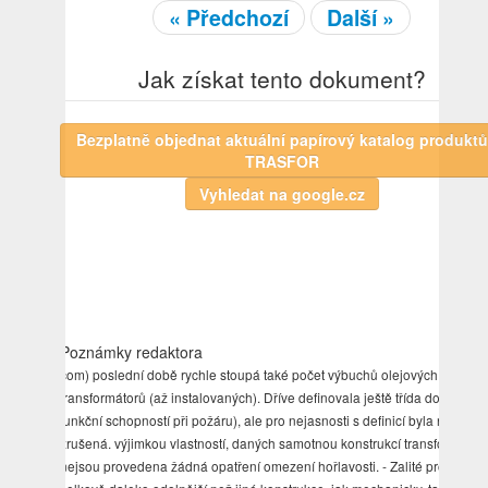
« Předchozí
Další »
Jak získat tento dokument?
Bezplatně objednat aktuální papírový katalog produktů
TRASFOR
Poznámky redaktora
com) poslední době rychle stoupá také počet výbuchů olejových
transformátorů (až instalovaných). Dříve definovala ještě třída dočasnou
funkční schopností při požáru), ale pro nejasnosti s definicí byla nakonec
zrušená. výjimkou vlastností, daných samotnou konstrukcí transformátor
nejsou provedena žádná opatření omezení hořlavosti. - Zalité provedení