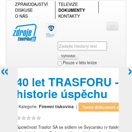
ZPRAVODAJSTVÍ
TELEVIZE
DISKUSE
DOKUMENTY
O NÁS
KONTAKTY
Vyhledat
«
Pouze v této knize
Přihlásit se
40 let TRASFORU -
Přehled podle firmy
historie úspěchu
Přehled podle obsahu
| Kategorie:
Firemní tiskovina
|
Tento dokument chci!
Společnost Trasfor SA se sídlem ve Švýcarsku (v italsky